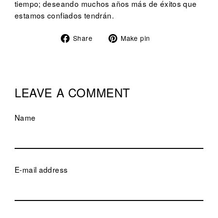
tiempo; deseando muchos años más de éxitos que
estamos confiados tendrán.
Share
Pin
Share
Make pin
on
on
Facebook
Pinterest
LEAVE A COMMENT
Name
E-mail address