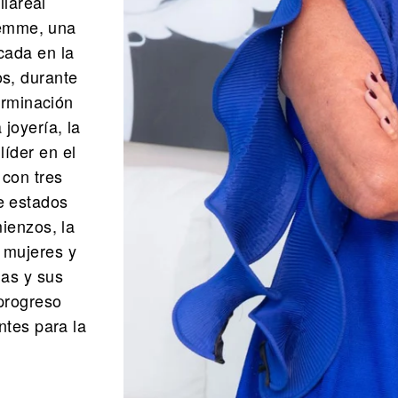
llareal
femme, una
cada en la
os, durante
erminación
joyería, la
líder en el
con tres
e estados
ienzos, la
 mujeres y
las y sus
 progreso
ntes para la