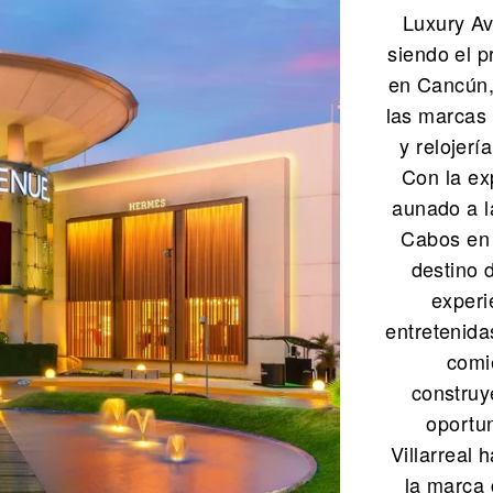
Luxury Av
siendo el p
en Cancún, 
las marcas 
y relojerí
Con la ex
aunado a l
Cabos en 
destino 
experi
entretenida
comie
construy
oportun
Villarreal 
la marca 