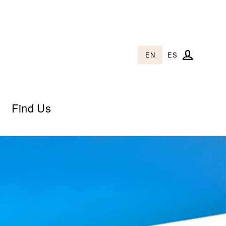
EN
ES
Log in
Find Us