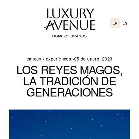
Go
directly
to
EN
ES
the
content
cancun
-
experiences
-
05 de enero, 2023
LOS REYES MAGOS,
LA TRADICIÓN DE
GENERACIONES