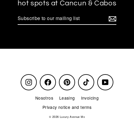
hot spots at Cancun & Cabos
Subscribe
to
our
mailing
list
Instagram
Facebook
Pinterest
TikTok
YouTube
Nosotros
Leasing
Invoicing
Privacy notice and terms
© 2026 Luxury Avenue Mx