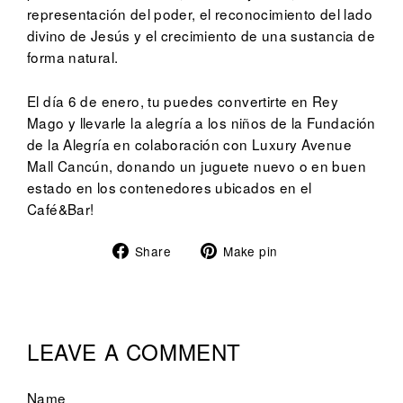
representación del poder, el reconocimiento del lado
divino de Jesús y el crecimiento de una sustancia de
forma natural.
El día 6 de enero, tu puedes convertirte en Rey
Mago y llevarle la alegría a los niños de la Fundación
de la Alegría en colaboración con Luxury Avenue
Mall Cancún, donando un juguete nuevo o en buen
estado en los contenedores ubicados en el
Café&Bar!
Share
Pin
Share
Make pin
on
on
Facebook
Pinterest
LEAVE A COMMENT
Name