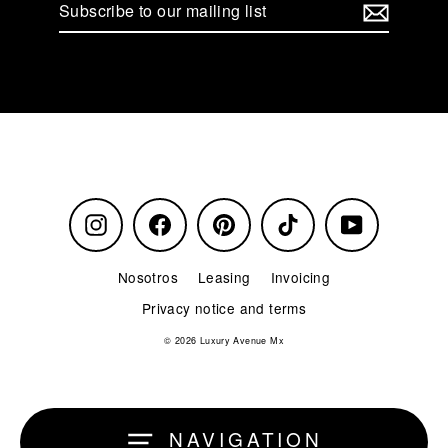
to
our
mailing
list
Instagram
Facebook
Pinterest
TikTok
YouTube
Nosotros
Leasing
Invoicing
Privacy notice and terms
© 2026 Luxury Avenue Mx
NAVIGATION