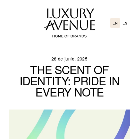
Go
directly
to
EN
ES
the
content
28 de junio, 2025
THE SCENT OF
IDENTITY: PRIDE IN
EVERY NOTE