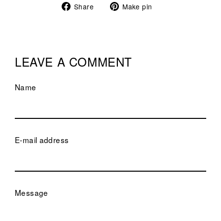
Share
Pin
Share
Make pin
on
on
Facebook
Pinterest
LEAVE A COMMENT
Name
E-mail address
Message