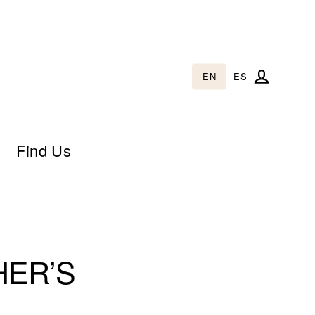
EN
ES
Log in
Find Us
HER’S