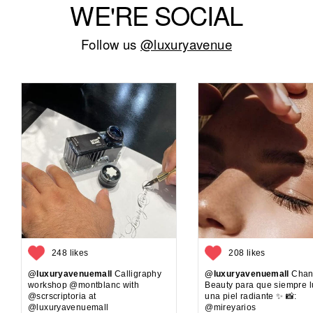
WE'RE SOCIAL
Follow us
@luxuryavenue
248 likes
208 likes
@luxuryavenuemall
Calligraphy
@luxuryavenuemall
Chan
workshop @montblanc with
Beauty para que siempre 
@scrscriptoria at
una piel radiante ✨ 📸:
@luxuryavenuemall
@mireyarios