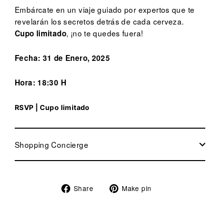
Embárcate en un viaje guiado por expertos que te
revelarán los secretos detrás de cada cerveza.
, ¡no te quedes fuera!
Cupo limitado
Fecha: 31 de Enero, 2025
Hora: 18:30 H
RSVP | Cupo limitado
Shopping Concierge
Share
Pin
Share
Make pin
on
on
Facebook
Pinterest