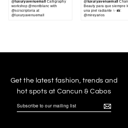
@luxuryavenuemall
Calligraphy
@luxuryavenuemall
Chan
workshop @montblanc with
Beauty para que siempre 
@scrscriptoria at
una piel radiante ✨ 📸:
@luxuryavenuemall
@mireyarios
Get the latest fashion, trends and
hot spots at Cancun & Cabos
Subscribe
to
our
mailing
list