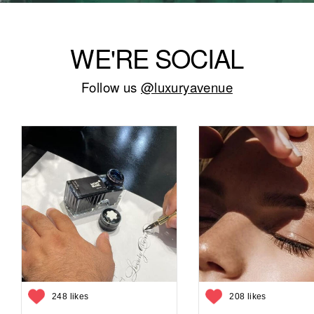
WE'RE SOCIAL
Follow us
@luxuryavenue
248 likes
208 likes