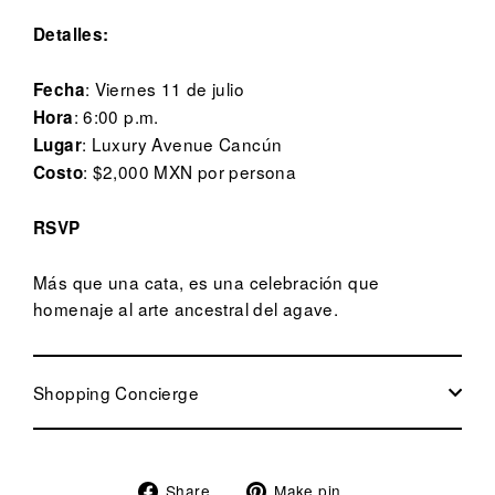
Detalles:
: Viernes 11 de julio
Fecha
: 6:00 p.m.
Hora
: Luxury Avenue Cancún
Lugar
: $2,000 MXN por persona
Costo
RSVP
Más que una cata, es una celebración que
homenaje al arte ancestral del agave.
Shopping Concierge
Share
Pin
Share
Make pin