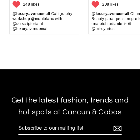
248 likes
208 likes
@luxuryavenuemall
Calligraphy
@luxuryavenuemall
Chan
workshop @montblanc with
Beauty para que siempre 
@scrscriptoria at
una piel radiante ✨ 📸:
@luxuryavenuemall
@mireyarios
Get the latest fashion, trends and
hot spots at Cancun & Cabos
Subscribe
to
our