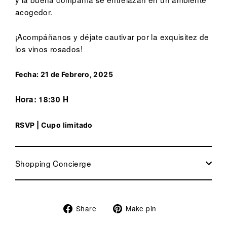
acogedor.
¡Acompáñanos y déjate cautivar por la exquisitez de
los vinos rosados!
Fecha: 21 de Febrero, 2025
Hora: 18:30 H
RSVP | Cupo limitado
Shopping Concierge
Share
Pin
Share
Make pin
on
on