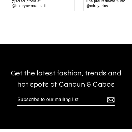
@scrscriptoria at
una piel radiante ✨ 📸:
@luxuryavenuemall
@mireyarios
Get the latest fashion, trends and
hot spots at Cancun & Cabos
Subscribe
to
our
mailing
list