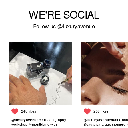
WE'RE SOCIAL
Follow us
@luxuryavenue
248 likes
208 likes
@luxuryavenuemall
Calligraphy
@luxuryavenuemall
Chan
workshop @montblanc with
Beauty para que siempre 