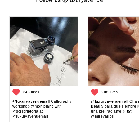
248 likes
208 likes
@luxuryavenuemall
Calligraphy
@luxuryavenuemall
Chan
workshop @montblanc with
Beauty para que siempre 
@scrscriptoria at
una piel radiante ✨ 📸:
@luxuryavenuemall
@mireyarios