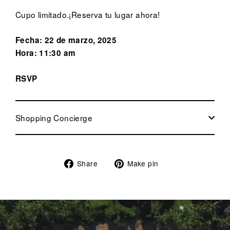
Cupo limitado.¡Reserva tu lugar ahora!
Fecha: 22 de marzo, 2025
Hora: 11:30 am
RSVP
Shopping Concierge
Share
Pin
Share
Make pin
on
on
Facebook
Pinterest