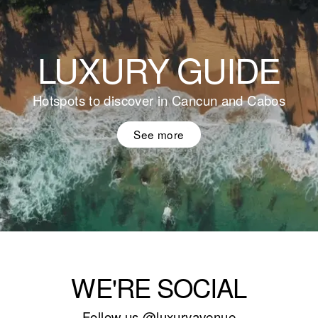
LUXURY GUIDE
Hotspots to discover in Cancun and Cabos
See more
WE'RE SOCIAL
Follow us
@luxuryavenue