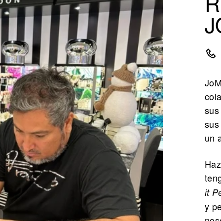
R
J
JoM
col
sus
sus
un a
Haz
ten
it P
y p
nos