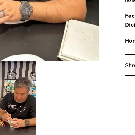
Fec
Dic
Hor
Sho