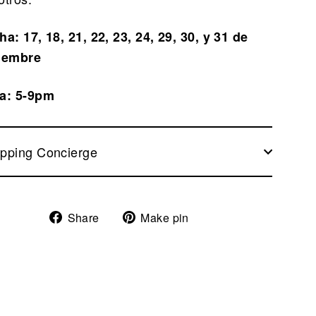
ha: 17, 18, 21, 22, 23, 24, 29, 30, y 31 de
iembre
a: 5-9pm
pping Concierge
Share
Pin
Share
Make pin
on
on
Facebook
Pinterest