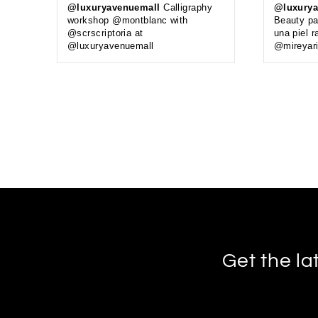
@luxuryavenuemall
Calligraphy
@luxurya
workshop @montblanc with
Beauty pa
@scrscriptoria at
una piel r
@luxuryavenuemall
@mireyar
Get the la