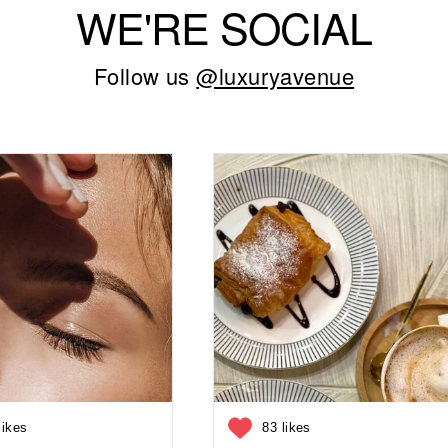
WE'RE SOCIAL
Follow us
@luxuryavenue
likes
83 likes