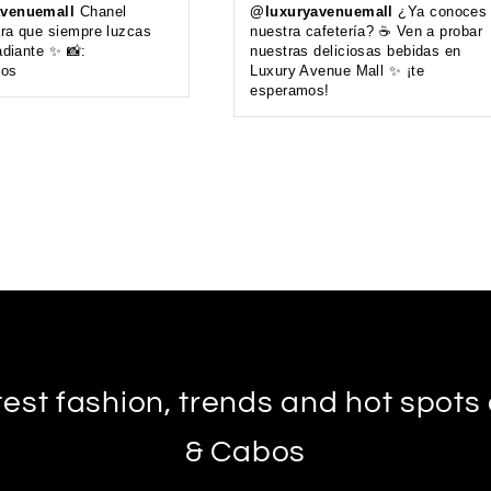
venuemall
Chanel
@luxuryavenuemall
¿Ya conoces
ra que siempre luzcas
nuestra cafetería? ☕️ Ven a probar
adiante ✨ 📸:
nuestras deliciosas bebidas en
ios
Luxury Avenue Mall ✨ ¡te
esperamos!
test fashion, trends and hot spot
& Cabos