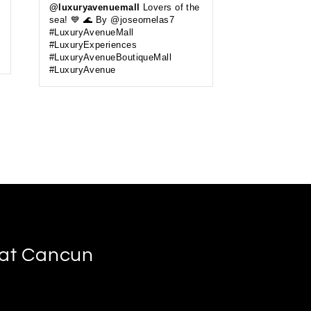
@luxuryavenuemall
Lovers of the
sea! 💙 🌊 By @joseornelas7
#LuxuryAvenueMall
#LuxuryExperiences
#LuxuryAvenueBoutiqueMall
#LuxuryAvenue
s at Cancun