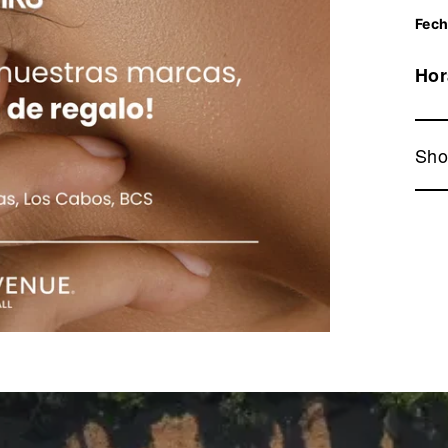
Fech
Hor
Sho