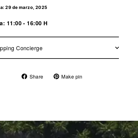
a: 29 de marzo, 2025
a: 11:00 - 16:00 H
pping Concierge
Share
Pin
Share
Make pin
on
on
Facebook
Pinterest