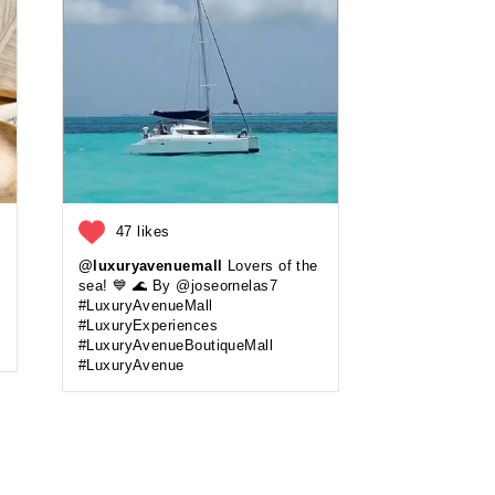
47 likes
@luxuryavenuemall
Lovers of the
sea! 💙 🌊 By @joseornelas7
#LuxuryAvenueMall
#LuxuryExperiences
#LuxuryAvenueBoutiqueMall
#LuxuryAvenue