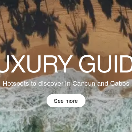
UXURY GUI
Hotspots to discover in Cancun and Cabos
See more