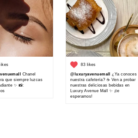
likes
83 likes
venuemall
Chanel
@luxuryavenuemall
¿Ya conoces
ra que siempre luzcas
nuestra cafetería? ☕️ Ven a probar
adiante ✨ 📸:
nuestras deliciosas bebidas en
ios
Luxury Avenue Mall ✨ ¡te
esperamos!