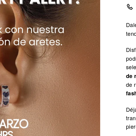
Dal
ten
Dis
pod
sel
de 
de 
fas
Déja
tran
pie