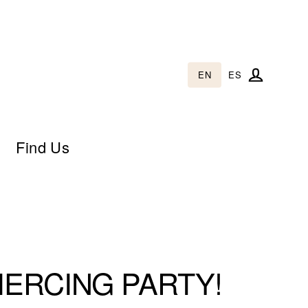
EN
ES
Log in
Find Us
IERCING PARTY!