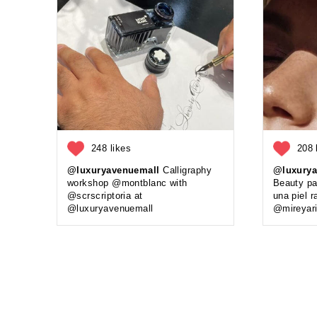
248 likes
208 
@luxuryavenuemall
Calligraphy
@luxurya
workshop @montblanc with
Beauty pa
@scrscriptoria at
una piel r
@luxuryavenuemall
@mireyar