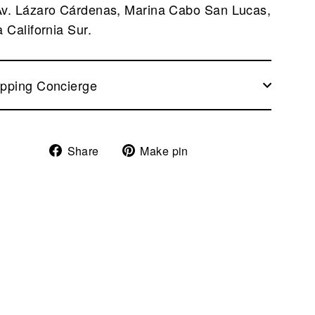
Av. Lázaro Cárdenas, Marina Cabo San Lucas,
 California Sur.
pping Concierge
Share
Pin
Share
Make pin
on
on
Facebook
Pinterest