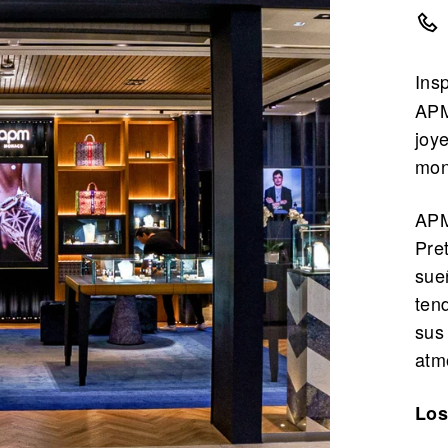
Ins
APM
joy
mon
APM
Pre
sue
ten
sus
atm
Los