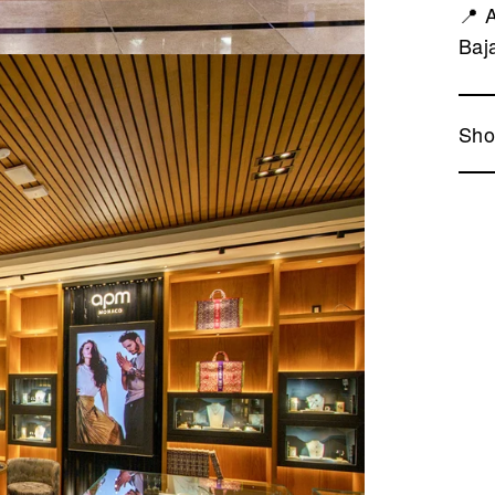
📍 
Baja
Sho