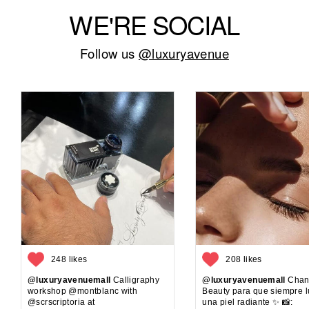
WE'RE SOCIAL
Follow us
@luxuryavenue
248 likes
208 likes
@luxuryavenuemall
Calligraphy
@luxuryavenuemall
Chan
workshop @montblanc with
Beauty para que siempre 
@scrscriptoria at
una piel radiante ✨ 📸: