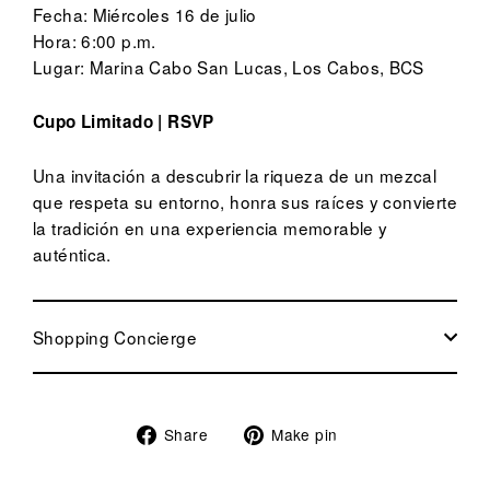
Fecha: Miércoles 16 de julio
Hora: 6:00 p.m.
Lugar: Marina Cabo San Lucas, Los Cabos, BCS
Cupo Limitado | RSVP
Una invitación a descubrir la riqueza de un mezcal
que respeta su entorno, honra sus raíces y convierte
la tradición en una experiencia memorable y
auténtica.
Shopping Concierge
Share
Pin
Share
Make pin
on
on
Facebook
Pinterest