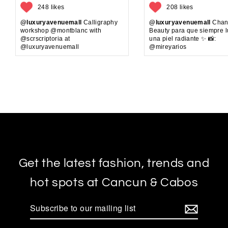
248 likes
208 likes
@luxuryavenuemall
Calligraphy
@luxuryavenuemall
Chan
workshop @montblanc with
Beauty para que siempre 
@scrscriptoria at
una piel radiante ✨ 📸:
@luxuryavenuemall
@mireyarios
Get the latest fashion, trends and
hot spots at Cancun & Cabos
Subscribe
to
our