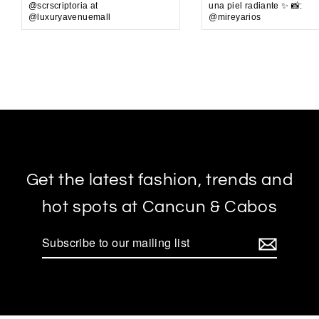
@scrscriptoria at
una piel radiante ✨ 📸:
@luxuryavenuemall
@mireyarios
Get the latest fashion, trends and
hot spots at Cancun & Cabos
Subscribe
to
our
mailing
list