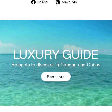
Share
Pin
Share
Make pin
on
on
Facebook
Pinterest
LUXURY GUIDE
Hotspots to discover in Cancun and Cabos
See more