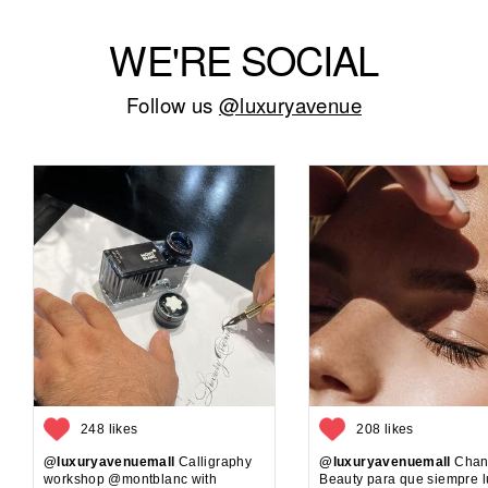
WE'RE SOCIAL
Follow us
@luxuryavenue
248 likes
208 likes
@luxuryavenuemall
Calligraphy
@luxuryavenuemall
Chan
workshop @montblanc with
Beauty para que siempre 