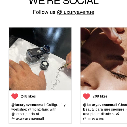
Follow us
@luxuryavenue
248 likes
208 likes
@luxuryavenuemall
Calligraphy
@luxuryavenuemall
Chan
workshop @montblanc with
Beauty para que siempre 
@scrscriptoria at
una piel radiante ✨ 📸:
@luxuryavenuemall
@mireyarios