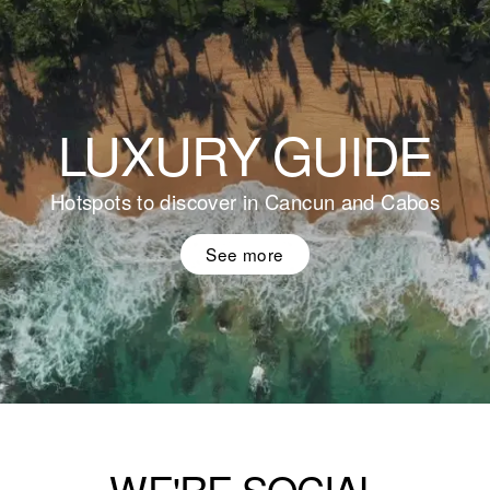
LUXURY GUIDE
Hotspots to discover in Cancun and Cabos
See more
WE'RE SOCIAL