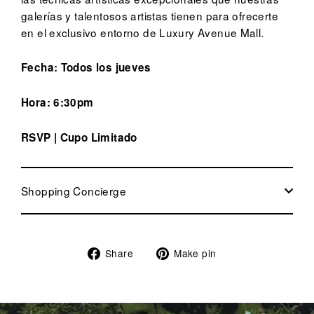
galerías y talentosos artistas tienen para ofrecerte
en el exclusivo entorno de Luxury Avenue Mall.
Fecha: Todos los jueves
Hora: 6:30pm
RSVP | Cupo Limitado
Shopping Concierge
Share
Pin
Share
Make pin
on
on
Facebook
Pinterest