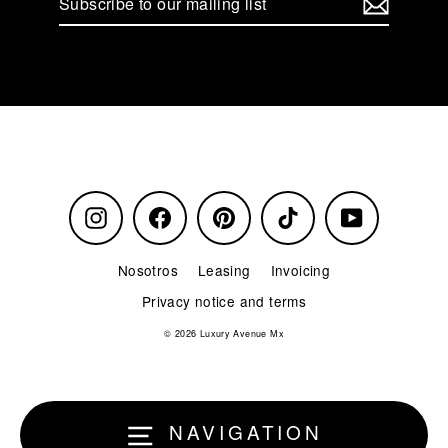
to
our
mailing
list
Instagram
Facebook
Pinterest
TikTok
YouTube
Nosotros
Leasing
Invoicing
Privacy notice and terms
© 2026 Luxury Avenue Mx
NAVIGATION