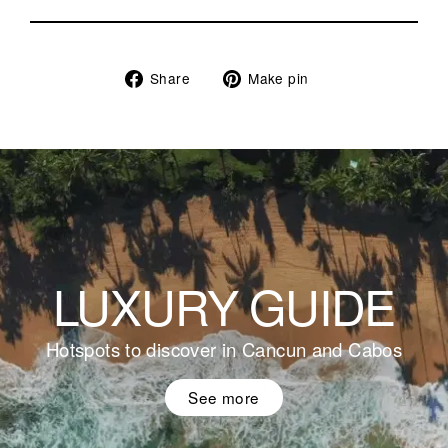
Share
Pin
Share
Make pin
on
on
Facebook
Pinterest
LUXURY GUIDE
Hotspots to discover in Cancun and Cabos
See more