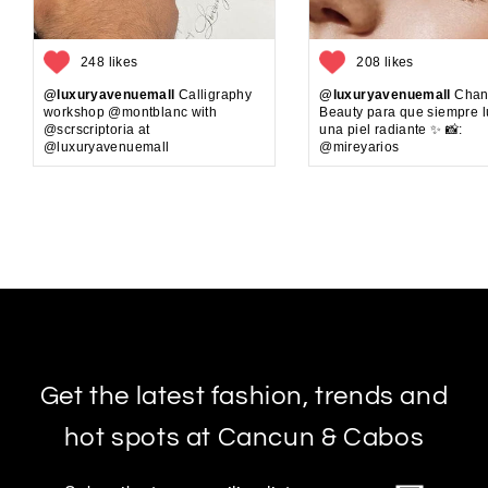
248 likes
208 likes
@luxuryavenuemall
Calligraphy
@luxuryavenuemall
Chan
workshop @montblanc with
Beauty para que siempre 
@scrscriptoria at
una piel radiante ✨ 📸:
@luxuryavenuemall
@mireyarios
Get the latest fashion, trends and
hot spots at Cancun & Cabos
Subscribe