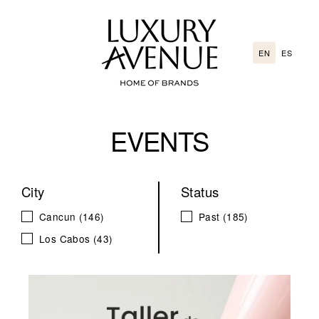
Go
directly
to
EN
ES
the
content
EVENTS
City
Status
Cancun
(146)
Past
(185)
Los Cabos
(43)