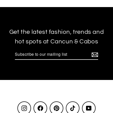
Get the latest fashion, trends and
hot spots at Cancun & Cabos
Subscribe
to
our
mailing
list
Instagram
Facebook
Pinterest
TikTok
YouTube