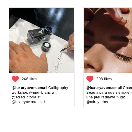
248 likes
208 likes
@luxuryavenuemall
Calligraphy
@luxuryavenuemall
Chan
workshop @montblanc with
Beauty para que siempre 
@scrscriptoria at
una piel radiante ✨ 📸:
@luxuryavenuemall
@mireyarios