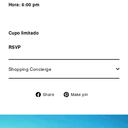
Hora: 6:00 pm
Cupo limitado
RSVP
Shopping Concierge
Share
Pin
Share
Make pin
on
on
Facebook
Pinterest