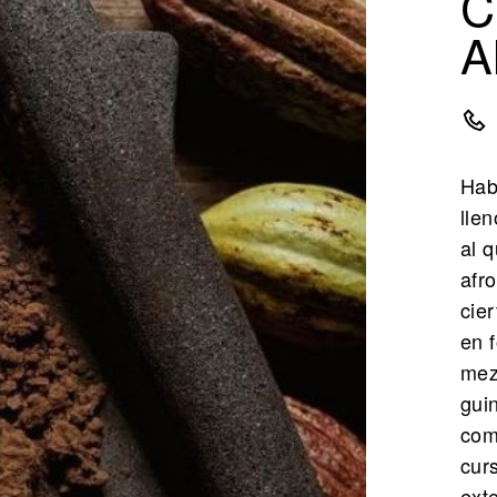
C
A
Hab
lle
al 
afr
cie
en 
mez
guin
com
curs
ext