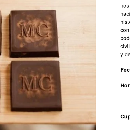
nos
hac
his
con
pod
civ
y d
Fec
Hor
Cup