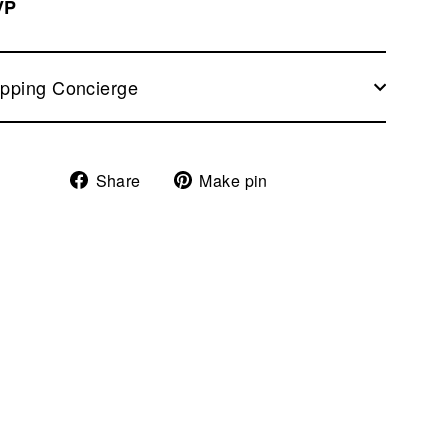
VP
pping Concierge
Share
Pin
Share
Make pin
on
on
Facebook
Pinterest