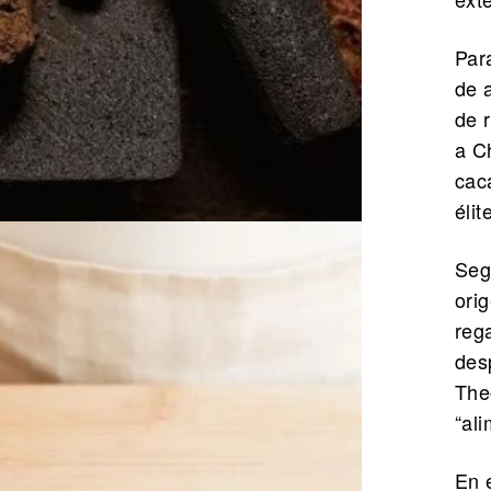
Par
de 
de 
a C
cac
éli
Seg
ori
reg
des
The
“ali
En 