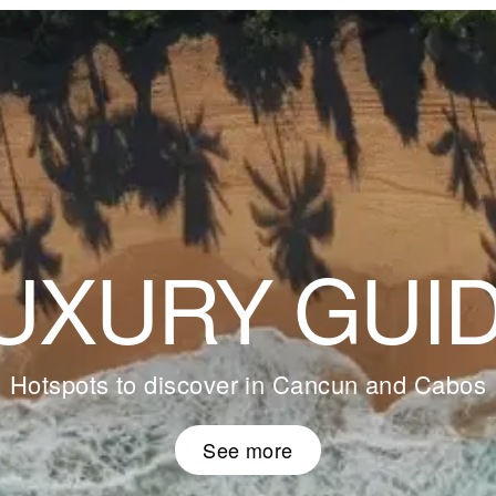
UXURY GUI
Hotspots to discover in Cancun and Cabos
See more