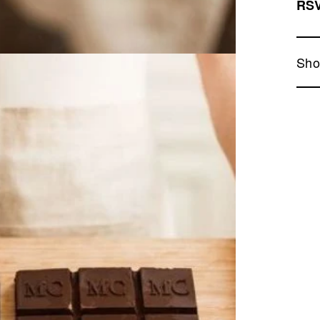
RS
Sho