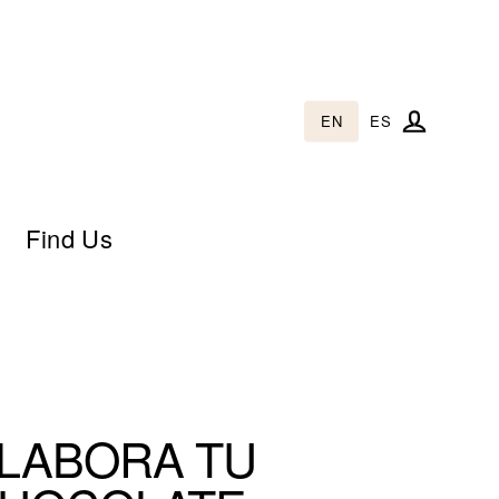
EN
ES
Log in
Find Us
LABORA TU