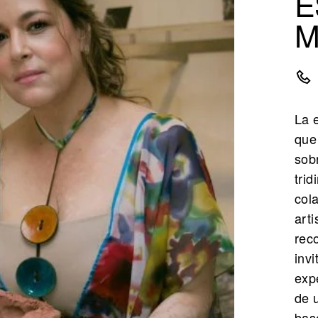
E
M
La e
que
sob
tri
col
arti
reco
invi
exp
de u
bas