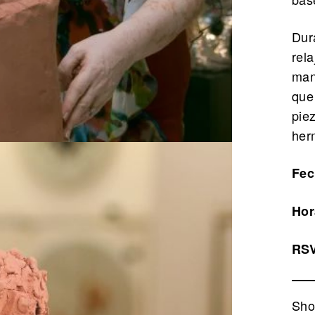
Dur
rel
man
que
pie
her
Fec
Hor
RSV
Sho