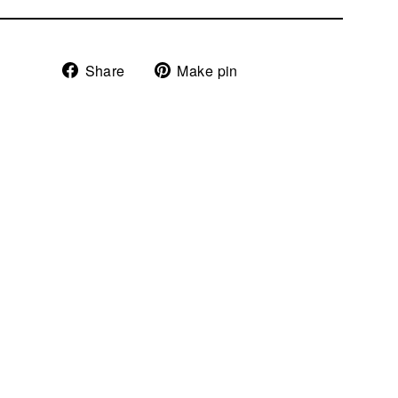
Share
Pin
Share
Make pin
on
on
Facebook
Pinterest