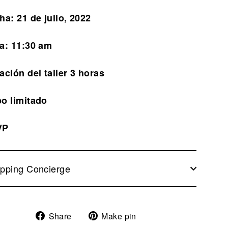
ha: 21 de julio, 2022
a: 11:30 am
ación del taller 3 horas
o limitado
VP
pping Concierge
Share
Pin
Share
Make pin
on
on