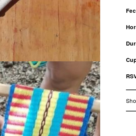
Fec
Hor
Dur
Cup
RS
Sho