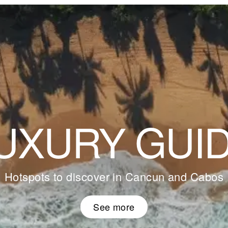
UXURY GUI
Hotspots to discover in Cancun and Cabos
See more