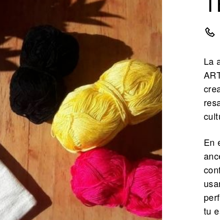
T
La a
ART
crea
res
cul
En e
anc
con
usa
perf
tu e