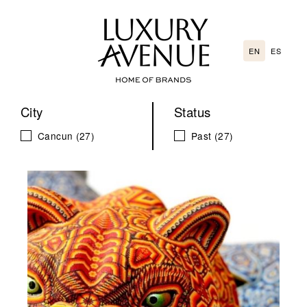
Go
directly
to
EN
ES
the
content
City
Status
Cancun
(27)
Past
(27)