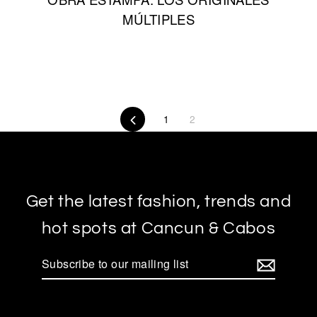
MÚLTIPLES
Previous
1
2
Get the latest fashion, trends and
hot spots at Cancun & Cabos
Subscribe
to
our
mailing
list