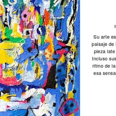
Su arte es
paisaje de
pieza late
Incluso su
ritmo de l
esa sensac