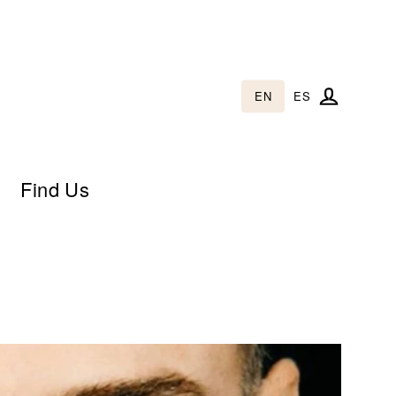
EN
ES
Log in
Find Us