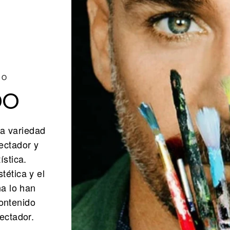
NO
DO
a variedad
ectador y
ística.
tética y el
na lo han
ontenido
ectador.