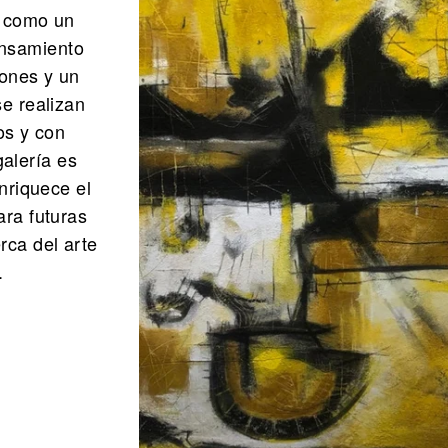
1 como un
ensamiento
ones y un
e realizan
os y con
galería es
enriquece el
ara futuras
ca del arte
.