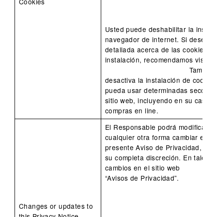
Cookies
Usted puede deshabilitar la instal
navegador de internet. Si desea o
detallada acerca de las cookies y 
instalación, recomendamos visitar e
También 
desactiva la instalación de cookie
pueda usar determinadas seccione
sitio web, incluyendo en su caso, 
compras en line.
El Responsable podrá modificar, ac
cualquier otra forma cambiar el co
presente Aviso de Privacidad, en 
su completa discreción. En tales 
cambios en el sitio web
“Avisos de Privacidad”.
Changes or updates to
this Privacy Notice