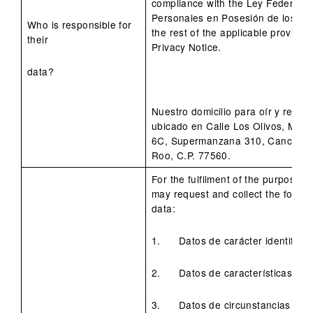
compliance with the Ley Federal d
Personales en Posesión de los Par
Who is responsible for
the rest of the applicable provisio
their
Privacy Notice.
data?
Nuestro domicilio para oír y recibir
ubicado en Calle Los Olivos, Man
6C, Supermanzana 310, Cancún, B
Roo, C.P. 77560.
For the fulfilment of the purposes t
may request and collect the follow
data:
1. Datos de carácter identificati
2. Datos de características per
3. Datos de circunstancias soci