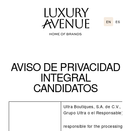
Go
directly
to
EN
ES
the
content
AVISO DE PRIVACIDAD
INTEGRAL
CANDIDATOS
Ultra Boutiques, S.A. de C.V., en 
Grupo Ultra o el Responsable) es 
responsible for the processing of 