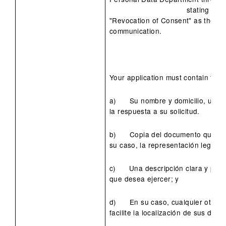
stating "AR
"Revocation of Consent" as the sub
communication.
Your application must contain the f
a) Su nombre y domicilio, u otr
la respuesta a su solicitud.
b) Copia del documento que acre
su caso, la representación legal.
c) Una descripción clara y prec
que desea ejercer; y
d) En su caso, cualquier otro e
facilite la localización de sus dato