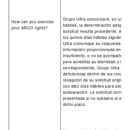
Grupo Ultra comunicará, en un pl
How can you exercise
hábiles, la determinación adoptada 
your ARCO rights?
solicitud resulta procedente, ésta 
los quince días hábiles siguientes
Ultra comunique su respuesta. En 
información proporcionada en su so
insuficiente, o no se acompañen 
para acreditar su identidad o la r
correspondiente, Grupo Ultra pedi
deficiencias dentro de los cinco dí
recepción de su solicitud original.
con diez días hábiles para atender
subsanación. La solicitud corresp
presentada si no subsana el error 
dicho plazo.