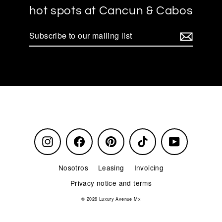
hot spots at Cancun & Cabos
Subscribe
to
our
mailing
list
Instagram
Facebook
Pinterest
TikTok
YouTube
Nosotros
Leasing
Invoicing
Privacy notice and terms
© 2026 Luxury Avenue Mx