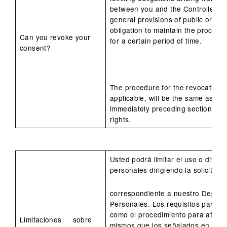
between you and the Controller or
general provisions of public order 
obligation to maintain the process
Can you revoke your
for a certain period of time.
consent?
The procedure for the revocation 
applicable, will be the same as tha
immediately preceding section for
rights.
Usted podrá limitar el uso o divul
personales dirigiendo la solicitud
correspondiente a nuestro Depar
Personales. Los requisitos para ac
como el procedimiento para atender
Limitaciones sobre
mismos que los señalados en el 