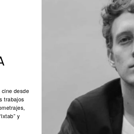
A
l cine desde
s trabajos
ometrajes,
Ixtab” y