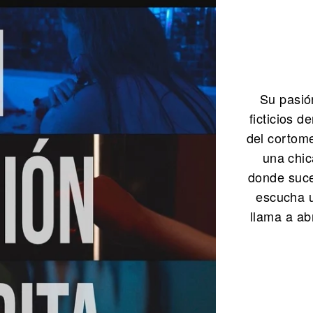
Su pasió
ficticios d
del cortome
una chic
donde suce
escucha u
llama a ab