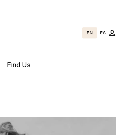
EN
ES
Log in
Find Us