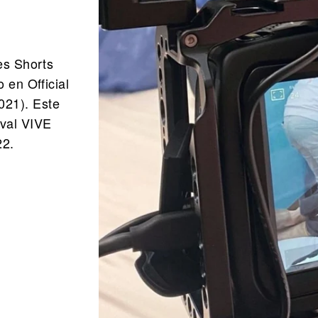
es Shorts
 en Official
2021). Este
tival VIVE
22.