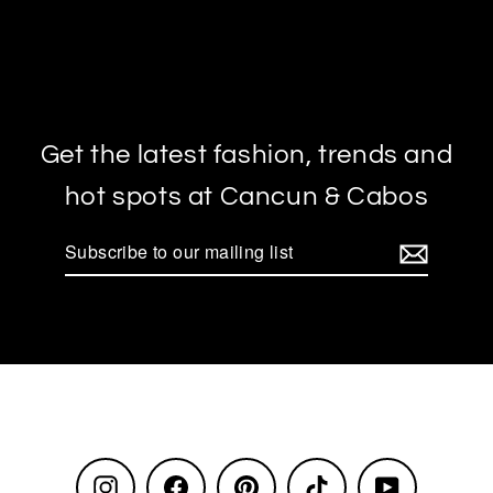
Get the latest fashion, trends and
hot spots at Cancun & Cabos
Subscribe
to
our
mailing
list
Instagram
Facebook
Pinterest
TikTok
YouTube